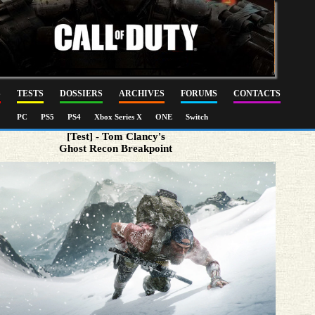
S
TESTS
DOSSIERS
ARCHIVES
FORUMS
CONTACTS
PC
PS5
PS4
Xbox Series X
ONE
Switch
[Test] - Tom Clancy's
Ghost Recon Breakpoint