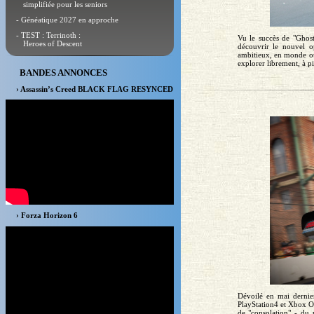
simplifiée pour les seniors
- Généatique 2027 en approche
- TEST : Terrinoth :
Vu le succès de "Ghost
Heroes of Descent
découvrir le nouvel op
ambitieux, en monde ou
explorer librement, à pi
BANDES ANNONCES
› Assassin’s Creed BLACK FLAG RESYNCED
› Forza Horizon 6
Dévoilé en mai dernie
PlayStation4 et Xbox On
de "consolation" - du 