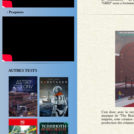
"GRID" nous a fortement
› Pragmata
AUTRES TESTS
C'est donc avec la ve
atypique de "The Bradw
inspirée, cette création
production des créateur