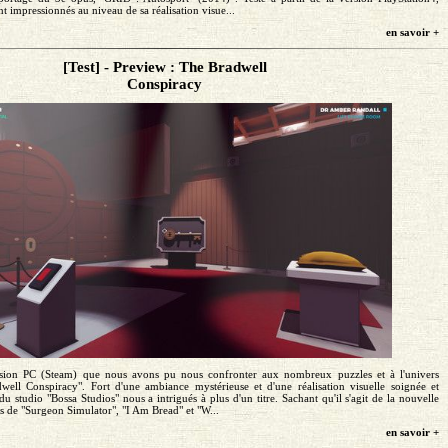
 impressionnés au niveau de sa réalisation visue...
en savoir +
[Test] - Preview : The Bradwell
Conspiracy
rsion PC (Steam) que nous avons pu nous confronter aux nombreux puzzles et à l'univers
ell Conspiracy". Fort d'une ambiance mystérieuse et d'une réalisation visuelle soignée et
 du studio "Bossa Studios" nous a intrigués à plus d'un titre. Sachant qu'il s'agit de la nouvelle
s de "Surgeon Simulator", "I Am Bread" et "W...
en savoir +