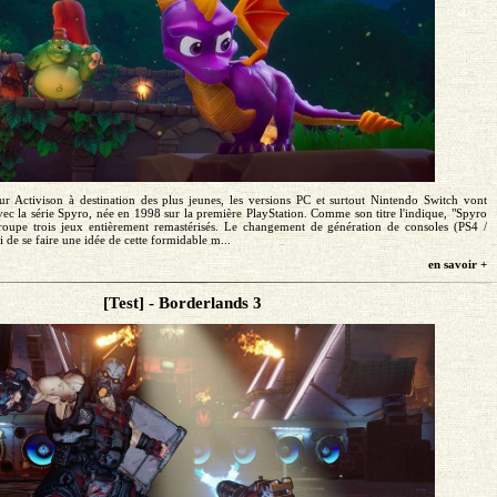
teur Activison à destination des plus jeunes, les versions PC et surtout Nintendo Switch vont
ec la série Spyro, née en 1998 sur la première PlayStation. Comme son titre l'indique, "Spyro
roupe trois jeux entièrement remastérisés. Le changement de génération de consoles (PS4 /
de se faire une idée de cette formidable m...
en savoir +
[Test] - Borderlands 3