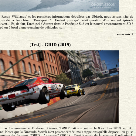
 Recon Wildlands" et les premières informations dévoilées par Ubisoft, nous avions hâte de
us de la franchise : "Breakpoint". D'autant plus qu'il était question d'un nouvel épisode
vert… Et, de fait, l'archipel d'Aurora dans le Pacifique Sud est le nouvel environnement 3D à
ed ou à bord d'une trentaine de véhicules, su...
en savoir +
[Test] - GRID (2019)
r par Codemasters et Firebrand Games, "GRID" fait son retour le 8 octobre 2019 sur PC,
e. Notez que la Nintendo Switch n'est pas concernée, mais rappelons qu'elle dispose - en guise
portage du 3e opus, "GRID : Autosport" (2014) . Testé à partir de la version PlayStation4,