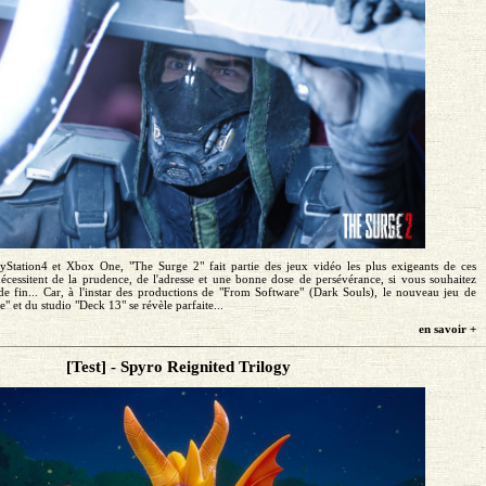
yStation4 et Xbox One, "The Surge 2" fait partie des jeux vidéo les plus exigeants de ces
nécessitent de la prudence, de l'adresse et une bonne dose de persévérance, si vous souhaitez
 de fin... Car, à l'instar des productions de "From Software" (Dark Souls), le nouveau jeu de
" et du studio "Deck 13" se révèle parfaite...
en savoir +
[Test] - Spyro Reignited Trilogy