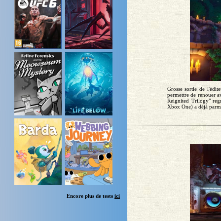
Grosse sortie de l'édi
permettre de renouer av
Reignited Trilogy" reg
Xbox One) a déjà parmi 
Encore plus de tests
ici