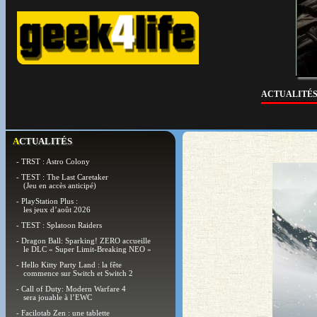
ACTUALITÉ
ACTUALITÉS
- TRST : Astro Colony
- TEST : The Last Caretaker
(Jeu en accès anticipé)
- PlayStation Plus :
les jeux d’août 2026
- TEST : Splatoon Raiders
- Dragon Ball: Sparking! ZERO accueille
le DLC « Super Limit-Breaking NEO »
- Hello Kitty Party Land : la fête
commence sur Switch et Switch 2
- Call of Duty: Modern Warfare 4
sera jouable à l’EWC
- Facilotab Zen : une tablette