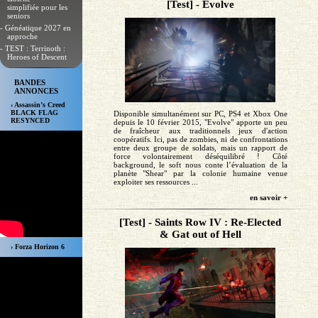
[Test] - Evolve
simplifiée pour les
seniors
- Généatique 2027 en
approche
- TEST : Terrinoth :
Heroes of Descent
BANDES
ANNONCES
› Assassin’s Creed
BLACK FLAG
Disponible simultanément sur PC, PS4 et Xbox One
RESYNCED
depuis le 10 février 2015, "Evolve" apporte un peu
de fraîcheur aux traditionnels jeux d'action
coopératifs. Ici, pas de zombies, ni de confrontations
entre deux groupe de soldats, mais un rapport de
force volontairement déséquilibré ! Côté
background, le soft nous conte l’évaluation de la
planète "Shear" par la colonie humaine venue
exploiter ses ressources ...
en savoir +
[Test] - Saints Row IV : Re-Elected
& Gat out of Hell
› Forza Horizon 6