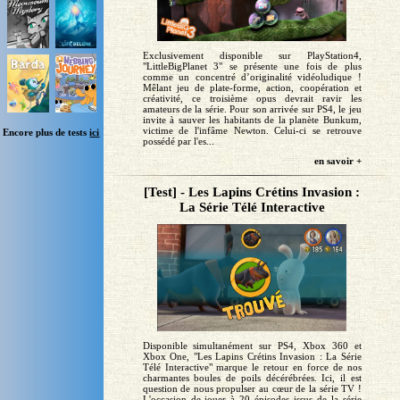
Exclusivement disponible sur PlayStation4,
"LittleBigPlanet 3" se présente une fois de plus
comme un concentré d’originalité vidéoludique !
Mêlant jeu de plate-forme, action, coopération et
créativité, ce troisième opus devrait ravir les
amateurs de la série. Pour son arrivée sur PS4, le jeu
invite à sauver les habitants de la planète Bunkum,
victime de l'infâme Newton. Celui-ci se retrouve
Encore plus de tests
ici
possédé par l'es...
en savoir +
[Test] - Les Lapins Crétins Invasion :
La Série Télé Interactive
Disponible simultanément sur PS4, Xbox 360 et
Xbox One, "Les Lapins Crétins Invasion : La Série
Télé Interactive" marque le retour en force de nos
charmantes boules de poils décérébrées. Ici, il est
question de nous propulser au cœur de la série TV !
L'occasion de jouer à 20 épisodes issus de la série