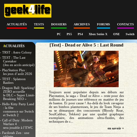
ACTUALITÉS
TESTS
DOSSIERS
ARCHIVES
FORUMS
CONTACTS
PC
PS5
PS4
Xbox Series X
ONE
Switch
[Test] - Dead or Alive 5 : Last Round
ACTUALITÉS
- TRST : Astro Colony
- TEST : The Last
Caretaker
(Jeu en accès anticipé)
- PlayStation Plus :
les jeux d’août 2026
- TEST : Splatoon
Raiders
- Dragon Ball: Sparking!
ZERO accueille
Toujours aussi populaire depuis ses débuts sur
le DLC « Super Limit-
Playstation, la saga « Dead or Alive » reste pour des
Breaking NEO »
millions de joueurs une référence en matière de jeu
de baston. Et pour cause ! Au-delà du look ravageur
- Hello Kitty Party Land
de ses bimbos plantureuses, le jeu de Team Ninja a
: la fête
su se démarquer des concurrents (Bloody Roar,
commence sur Switch
SoulCalibur, Tekken) par une qualité graphique
et Switch 2
exemplaire, des animations ultra-fluides, des
- Call of Duty: Modern
techniques de c...
Warfare 4
sera jouable à l’EWC
en savoir +
- Facilotab Zen : une
tablette