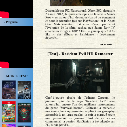
Disponible sur PC, Playstation3, Xbox 360, depuis le
23 août 2013, le quatrième opus de la série « Saints
Row » est aujourd'hui de retour (bardé de contenus)
et pour la première fois sur PlayStation4 et la Xbox
› Pragmata
One. Mais attention : si vous n'avez pas suivi
l'évolution de la série, sachez que Saints Row IV
entame un virage à 180° ! Exit le gameplay « GTA-
like » des débuts et l'ambiance - légèrement
déjantée...
en savoir +
[Test] - Resident Evil HD Remaster
AUTRES TESTS
Chef-d’œuvre absolu de l'éditeur Capcom, le
premier opus de la saga "Resident Evil" reste
aujourd'hui encore l'un des meilleurs représentants
du genre "Survival horror". Cultivant à merveille
une atmosphère oppressante couplée à un gameplay
accessible à un large public, le soft a marqué toute
une génération de joueurs. Fort de ce succès
commercial, la version PlayStation a été adaptée sur
PC, suivie par d'a...