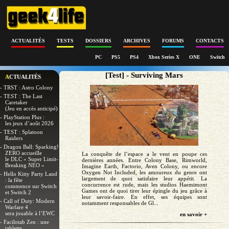
ACTUALITÉS
TESTS
DOSSIERS
ARCHIVES
FORUMS
CONTACTS
PC
PS5
PS4
Xbox Series X
ONE
Switch
[Test] - Surviving Mars
ACTUALITÉS
- TRST : Astro Colony
- TEST : The Last
Caretaker
(Jeu en accès anticipé)
- PlayStation Plus :
les jeux d’août 2026
- TEST : Splatoon
Raiders
- Dragon Ball: Sparking!
ZERO accueille
La conquête de l’espace a le vent en poupe ces
le DLC « Super Limit-
dernières années. Entre Colony Base, Rimworld,
Breaking NEO »
Imagine Earth, Factorio, Aven Colony, ou encore
Oxygen Not Included, les amoureux du genre ont
- Hello Kitty Party Land
largement de quoi satisfaire leur appétit. La
: la fête
concurrence est rude, mais les studios Haemimont
commence sur Switch
Games ont de quoi tirer leur épingle du jeu grâce à
et Switch 2
leur savoir-faire. En effet, ses équipes sont
- Call of Duty: Modern
notamment responsables de Gl...
Warfare 4
sera jouable à l’EWC
en savoir +
- Facilotab Zen : une
tablette