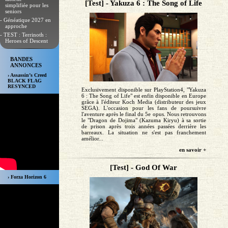
[Test] - Yakuza 6 : The Song of Life
simplifiée pour les
seniors
- Généatique 2027 en
approche
- TEST : Terrinoth :
Heroes of Descent
BANDES
ANNONCES
› Assassin’s Creed
BLACK FLAG
RESYNCED
Exclusivement disponible sur PlayStation4, "Yakuza
6 : The Song of Life" est enfin disponible en Europe
grâce à l'éditeur Koch Media (distributeur des jeux
SEGA). L'occasion pour les fans de poursuivre
l'aventure après le final du 5e opus. Nous retrouvons
le "Dragon de Dojima" (Kazuma Kiryu) à sa sortie
de prison après trois années passées derrière les
barreaux. La situation ne s'est pas franchement
amélior...
en savoir +
[Test] - God Of War
› Forza Horizon 6