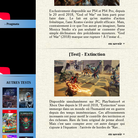
Exclusivement disponible sur PS4 et PS4 Pro, depuis
le 20 avril 2018, "God of War" est bien parti pour
faire date... Le fait est qu'en matière d'action
frénétique, l'ami Kratos s'avère plutôt efficace. Mais,
› Pragmata
contrairement à ce que l'on aurait pu imaginer, Santa
Monica Studio n'a pas souhaité se contenter d'une
simple déclinaison des précédentes moutures. "God
of War" (2018) marque une rupture ! À l’instar d...
en savoir +
[Test] - Extinction
AUTRES TESTS
Disponible simultanément sur PC, PlayStation4 et
Xbox One depuis le 10 avril 2018, "Extinction" nous
immerge dans un monde où l'humanité est en guerre
depuis des temps immémoriaux. Ces affrontements
incessants ont pour motif le contrôle des territoires et
des richesses. Rien de bien original de prime abord.
Mais c'est sans compter avec cet autre danger qui
s'ajoute à l'équation : l'arrivée de hordes de "Rav...
en savoir +