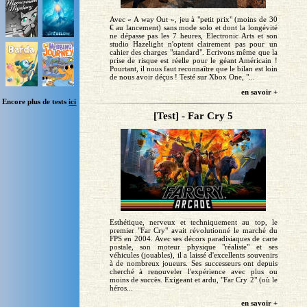
Avec « A way Out », jeu à "petit prix" (moins de 30
€ au lancement) sans mode solo et dont la longévité
ne dépasse pas les 7 heures, Electronic Arts et son
studio Hazelight n'optent clairement pas pour un
cahier des charges "standard". Ecrivons même que la
prise de risque est réelle pour le géant Américain !
Pourtant, il nous faut reconnaître que le bilan est loin
de nous avoir déçus ! Testé sur Xbox One, "...
en savoir +
Encore plus de tests
ici
[Test] - Far Cry 5
Esthétique, nerveux et techniquement au top, le
premier "Far Cry" avait révolutionné le marché du
FPS en 2004. Avec ses décors paradisiaques de carte
postale, son moteur physique "réaliste" et ses
véhicules (jouables), il a laissé d'excellents souvenirs
à de nombreux joueurs. Ses successeurs ont depuis
cherché à renouveler l'expérience avec plus ou
moins de succès. Exigeant et ardu, "Far Cry 2" (où le
héros...
en savoir +