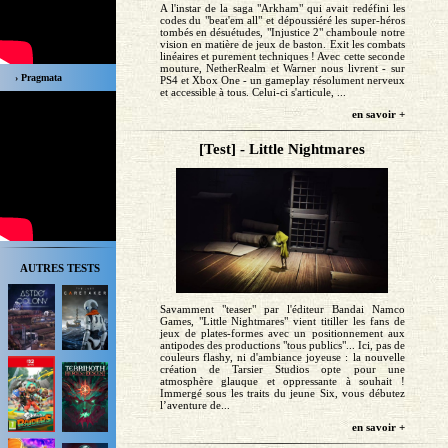
A l'instar de la saga "Arkham" qui avait redéfini les
codes du "beat'em all" et dépoussiéré les super-héros
tombés en désuétudes, "Injustice 2" chamboule notre
vision en matière de jeux de baston. Exit les combats
linéaires et purement techniques ! Avec cette seconde
mouture, NetherRealm et Warner nous livrent - sur
› Pragmata
PS4 et Xbox One - un gameplay résolument nerveux
et accessible à tous. Celui-ci s'articule, ...
en savoir +
[Test] - Little Nightmares
AUTRES TESTS
Savamment "teaser" par l'éditeur Bandai Namco
Games, "Little Nightmares" vient titiller les fans de
jeux de plates-formes avec un positionnement aux
antipodes des productions "tous publics"... Ici, pas de
couleurs flashy, ni d'ambiance joyeuse : la nouvelle
création de Tarsier Studios opte pour une
atmosphère glauque et oppressante à souhait !
Immergé sous les traits du jeune Six, vous débutez
l’aventure de...
en savoir +