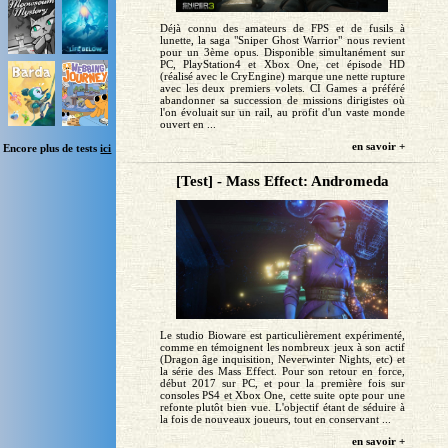
Déjà connu des amateurs de FPS et de fusils à
lunette, la saga "Sniper Ghost Warrior" nous revient
pour un 3ème opus. Disponible simultanément sur
PC, PlayStation4 et Xbox One, cet épisode HD
(réalisé avec le CryEngine) marque une nette rupture
avec les deux premiers volets. CI Games a préféré
abandonner sa succession de missions dirigistes où
l'on évoluait sur un rail, au profit d'un vaste monde
ouvert en ...
en savoir +
Encore plus de tests
ici
[Test] - Mass Effect: Andromeda
Le studio Bioware est particulièrement expérimenté,
comme en témoignent les nombreux jeux à son actif
(Dragon âge inquisition, Neverwinter Nights, etc) et
la série des Mass Effect. Pour son retour en force,
début 2017 sur PC, et pour la première fois sur
consoles PS4 et Xbox One, cette suite opte pour une
refonte plutôt bien vue. L'objectif étant de séduire à
la fois de nouveaux joueurs, tout en conservant ...
en savoir +