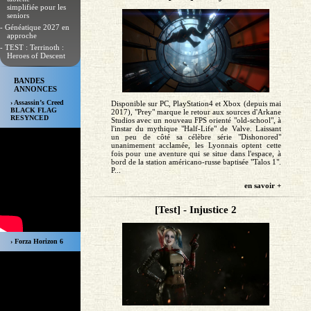
simplifiée pour les
seniors
- Généatique 2027 en
approche
- TEST : Terrinoth :
Heroes of Descent
BANDES
ANNONCES
› Assassin’s Creed
Disponible sur PC, PlayStation4 et Xbox (depuis mai
BLACK FLAG
2017), "Prey" marque le retour aux sources d'Arkane
RESYNCED
Studios avec un nouveau FPS orienté "old-school", à
l'instar du mythique "Half-Life" de Valve. Laissant
un peu de côté sa célèbre série "Dishonored"
unanimement acclamée, les Lyonnais optent cette
fois pour une aventure qui se situe dans l'espace, à
bord de la station américano-russe baptisée "Talos 1".
P...
en savoir +
[Test] - Injustice 2
› Forza Horizon 6