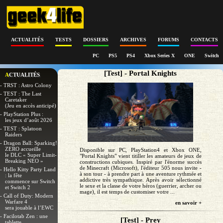
ACTUALITÉS
TESTS
DOSSIERS
ARCHIVES
FORUMS
CONTACTS
PC
PS5
PS4
Xbox Series X
ONE
Switch
[Test] - Portal Knights
ACTUALITÉS
- TRST : Astro Colony
- TEST : The Last
Caretaker
(Jeu en accès anticipé)
- PlayStation Plus :
les jeux d’août 2026
- TEST : Splatoon
Raiders
- Dragon Ball: Sparking!
ZERO accueille
Disponible sur PC, PlayStation4 et Xbox ONE,
le DLC « Super Limit-
"Portal Knights" vient titiller les amateurs de jeux de
Breaking NEO »
constructions cubiques. Inspiré par l'énorme succès
de Minecraft (Microsoft), l'éditeur 505 nous invite -
- Hello Kitty Party Land
à son tour - à prendre part à une aventure rythmée et
: la fête
addictive très sympathique. Après avoir sélectionné
commence sur Switch
le sexe et la classe de votre héros (guerrier, archer ou
et Switch 2
mage), il est temps de customiser votre ...
- Call of Duty: Modern
Warfare 4
en savoir +
sera jouable à l’EWC
- Facilotab Zen : une
[Test] - Prey
tablette