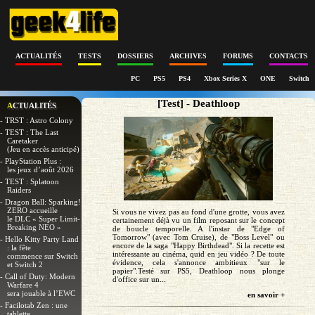
ACTUALITÉS
TESTS
DOSSIERS
ARCHIVES
FORUMS
CONTACTS
PC
PS5
PS4
Xbox Series X
ONE
Switch
[Test] - Deathloop
ACTUALITÉS
- TRST : Astro Colony
- TEST : The Last
Caretaker
(Jeu en accès anticipé)
- PlayStation Plus :
les jeux d’août 2026
- TEST : Splatoon
Raiders
- Dragon Ball: Sparking!
ZERO accueille
Si vous ne vivez pas au fond d'une grotte, vous avez
le DLC « Super Limit-
certainement déjà vu un film reposant sur le concept
Breaking NEO »
de boucle temporelle. A l'instar de "Edge of
Tomorrow" (avec Tom Cruise), de "Boss Level" ou
- Hello Kitty Party Land
encore de la saga "Happy Birthdead". Si la recette est
: la fête
intéressante au cinéma, quid en jeu vidéo ? De toute
commence sur Switch
évidence, cela s'annonce ambitieux "sur le
et Switch 2
papier".Testé sur PS5, Deathloop nous plonge
- Call of Duty: Modern
d'office sur un...
Warfare 4
sera jouable à l’EWC
en savoir +
- Facilotab Zen : une
tablette