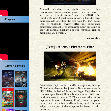
Nouvelle création du studio Survios (déjà
expérimenté en la matière, avec le jeu de boxe en
VR "Creed: Rise to Glory", paru en 2018), "Big
Rumble Boxing: Creed Champions" est l'un des titres
› Pragmata
marquants de la rentrée. Le soft pour PC, PS4, Xbox
One et Nintendo Switch offre une expérience
hautement accessible et séduisante pour qui aime ce
sport de combat. Sachant que l'on retrouve, rien de
moins que 20 person...
en savoir +
[Test] - Aliens : Fireteam Elite
AUTRES TESTS
Bénéficiant déjà de jeux vidéo marquants, la saga
"Alien" a su charmer les joueurs. Notamment avec le
FPS "Alien Isolation" édité par Sega. C'est dans ce
contexte que Focus Home Interactive et Cold Iron
Studios sortent - fin aout 2021 - un nouvel exutoire
baptisé « Aliens : Fireteam Elite". Pour ce grand
retour sur la scène vidéoludique, exit la vue
subjective au profit d'une approche façon « third
person s...