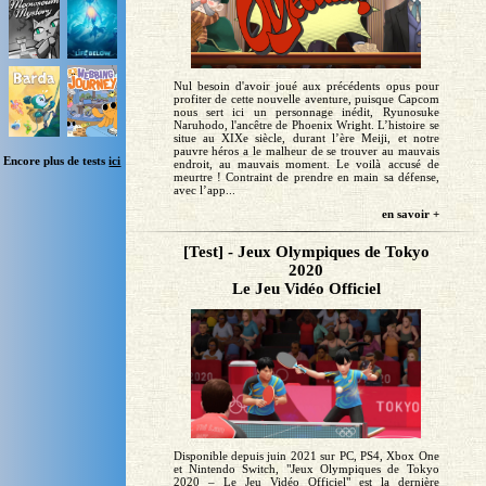
Nul besoin d'avoir joué aux précédents opus pour
profiter de cette nouvelle aventure, puisque Capcom
nous sert ici un personnage inédit, Ryunosuke
Naruhodo, l'ancêtre de Phoenix Wright. L’histoire se
situe au XIXe siècle, durant l’ère Meiji, et notre
pauvre héros a le malheur de se trouver au mauvais
Encore plus de tests
ici
endroit, au mauvais moment. Le voilà accusé de
meurtre ! Contraint de prendre en main sa défense,
avec l’app...
en savoir +
[Test] - Jeux Olympiques de Tokyo
2020
Le Jeu Vidéo Officiel
Disponible depuis juin 2021 sur PC, PS4, Xbox One
et Nintendo Switch, "Jeux Olympiques de Tokyo
2020 – Le Jeu Vidéo Officiel" est la dernière