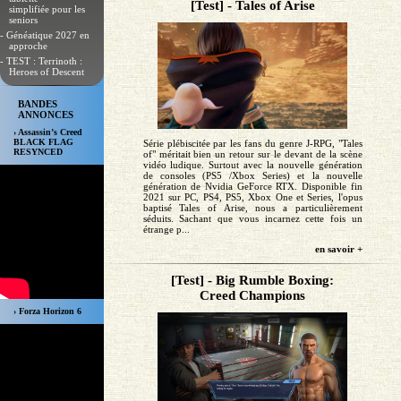
[Test] - Tales of Arise
simplifiée pour les
seniors
- Généatique 2027 en
approche
- TEST : Terrinoth :
Heroes of Descent
BANDES
ANNONCES
› Assassin’s Creed
BLACK FLAG
Série plébiscitée par les fans du genre J-RPG, "Tales
RESYNCED
of" méritait bien un retour sur le devant de la scène
vidéo ludique. Surtout avec la nouvelle génération
de consoles (PS5 /Xbox Series) et la nouvelle
génération de Nvidia GeForce RTX. Disponible fin
2021 sur PC, PS4, PS5, Xbox One et Series, l'opus
baptisé Tales of Arise, nous a particulièrement
séduits. Sachant que vous incarnez cette fois un
étrange p...
en savoir +
[Test] - Big Rumble Boxing:
Creed Champions
› Forza Horizon 6