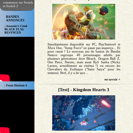
commence sur Switch
et Switch 2
BANDES
ANNONCES
› Assassin’s Creed
BLACK FLAG
RESYNCED
Simultanément disponible sur PC, PlayStation4 et
Xbox One, "Jump Force" ne passe pas inaperçu... Et
pour cause ! Le nouveau jeu de baston de Bandai
Namco regroupe 40 personnages adulés par
plusieurs générations dont Bleach, Dragon Ball Z,
One Piece, Naruto, mais aussi Ryô Saeba (Nicky
Larson, actuellement au cinéma !) ou encore les
Chevaliers du Zodiaque ("Saint Saiya" pour les
intimes). Bref, il y a de quo...
en savoir +
› Forza Horizon 6
[Test] - Kingdom Hearts 3