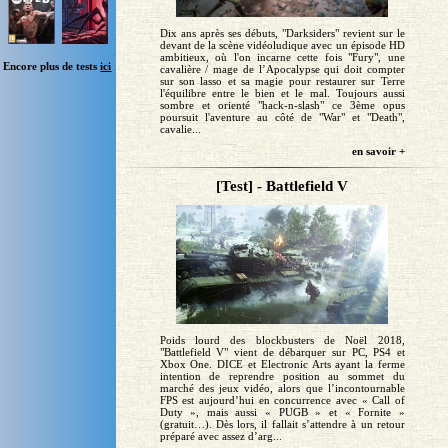
Dix ans après ses débuts, "Darksiders" revient sur le
devant de la scène vidéoludique avec un épisode HD
ambitieux, où l'on incarne cette fois "Fury", une
Encore plus de tests
ici
cavalière / mage de l’Apocalypse qui doit compter
sur son lasso et sa magie pour restaurer sur Terre
l'équilibre entre le bien et le mal. Toujours aussi
sombre et orienté "hack-n-slash" ce 3ème opus
poursuit l'aventure au côté de "War" et "Death",
cavalie...
en savoir +
[Test] - Battlefield V
Poids lourd des blockbusters de Noël 2018,
"Battlefield V" vient de débarquer sur PC, PS4 et
Xbox One. DICE et Electronic Arts ayant la ferme
intention de reprendre position au sommet du
marché des jeux vidéo, alors que l’incontournable
FPS est aujourd’hui en concurrence avec « Call of
Duty », mais aussi « PUGB » et « Fornite »
(gratuit…). Dès lors, il fallait s’attendre à un retour
préparé avec assez d’arg...