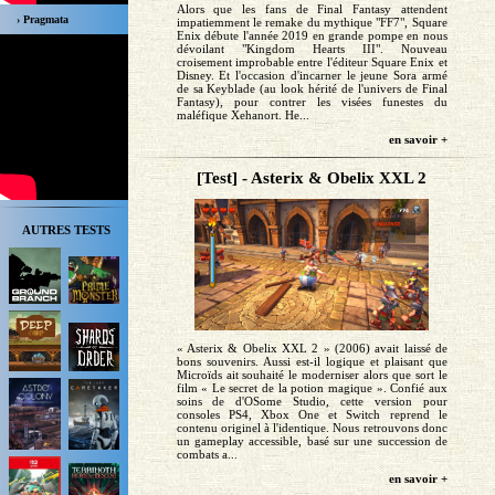
Alors que les fans de Final Fantasy attendent
› Pragmata
impatiemment le remake du mythique "FF7", Square
Enix débute l'année 2019 en grande pompe en nous
dévoilant "Kingdom Hearts III". Nouveau
croisement improbable entre l'éditeur Square Enix et
Disney. Et l'occasion d'incarner le jeune Sora armé
de sa Keyblade (au look hérité de l'univers de Final
Fantasy), pour contrer les visées funestes du
maléfique Xehanort. He...
en savoir +
[Test] - Asterix & Obelix XXL 2
AUTRES TESTS
« Asterix & Obelix XXL 2 » (2006) avait laissé de
bons souvenirs. Aussi est-il logique et plaisant que
Microïds ait souhaité le moderniser alors que sort le
film « Le secret de la potion magique ». Confié aux
soins de d'OSome Studio, cette version pour
consoles PS4, Xbox One et Switch reprend le
contenu originel à l'identique. Nous retrouvons donc
un gameplay accessible, basé sur une succession de
combats a...
en savoir +