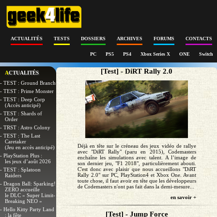
ACTUALITÉS
TESTS
DOSSIERS
ARCHIVES
FORUMS
CONTACTS
PC
PS5
PS4
Xbox Series X
ONE
Switch
[Test] - DiRT Rally 2.0
ACTUALITÉS
- TEST : Ground Branch
- TEST : Prime Monster
- TEST : Deep Corp
(Accès anticipé)
- TEST : Shards of
Order
- TRST : Astro Colony
- TEST : The Last
Caretaker
Déjà en tête sur le créneau des jeux vidéo de rallye
(Jeu en accès anticipé)
avec "DiRT Rally" (paru en 2015), Codemasters
- PlayStation Plus :
enchaîne les simulations avec talent. A l’image de
les jeux d’août 2026
son dernier jeu, "F1 2018", particulièrement abouti.
C'est donc avec plaisir que nous accueillons "DiRT
- TEST : Splatoon
Rally 2.0" sur PC, PlayStation4 et Xbox One. Avant
Raiders
toute chose, il faut avoir en tête que les développeurs
- Dragon Ball: Sparking!
de Codemasters n'ont pas fait dans la demi-mesure...
ZERO accueille
le DLC « Super Limit-
en savoir +
Breaking NEO »
- Hello Kitty Party Land
[Test] - Jump Force
: la fête