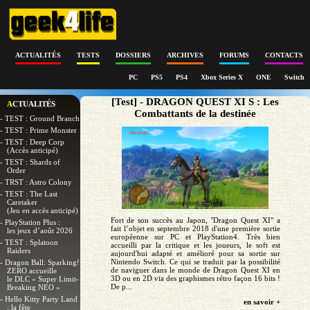
ACTUALITÉS
TESTS
DOSSIERS
ARCHIVES
FORUMS
CONTACTS
PC
PS5
PS4
Xbox Series X
ONE
Switch
[Test] - DRAGON QUEST XI S : Les
ACTUALITÉS
Combattants de la destinée
- TEST : Ground Branch
- TEST : Prime Monster
- TEST : Deep Corp
(Accès anticipé)
- TEST : Shards of
Order
- TRST : Astro Colony
- TEST : The Last
Caretaker
(Jeu en accès anticipé)
Fort de son succès au Japon, "Dragon Quest XI" a
- PlayStation Plus :
fait l’objet en septembre 2018 d'une première sortie
les jeux d’août 2026
européenne sur PC et PlayStation4. Très bien
- TEST : Splatoon
accueilli par la critique et les joueurs, le soft est
Raiders
aujourd'hui adapté et amélioré pour sa sortie sur
Nintendo Switch. Ce qui se traduit par la possibilité
- Dragon Ball: Sparking!
de naviguer dans le monde de Dragon Quest XI en
ZERO accueille
3D ou en 2D via des graphismes rétro façon 16 bits !
le DLC « Super Limit-
De p...
Breaking NEO »
- Hello Kitty Party Land
en savoir +
: la fête