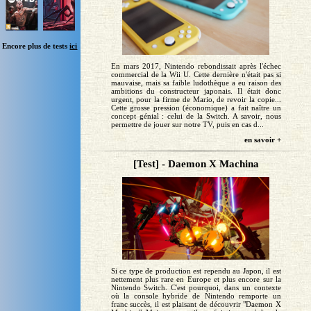
Encore plus de tests
ici
En mars 2017, Nintendo rebondissait après l'échec
commercial de la Wii U. Cette dernière n'était pas si
mauvaise, mais sa faible ludothèque a eu raison des
ambitions du constructeur japonais. Il était donc
urgent, pour la firme de Mario, de revoir la copie...
Cette grosse pression (économique) a fait naître un
concept génial : celui de la Switch. A savoir, nous
permettre de jouer sur notre TV, puis en cas d...
en savoir +
[Test] - Daemon X Machina
Si ce type de production est rependu au Japon, il est
nettement plus rare en Europe et plus encore sur la
Nintendo Switch. C'est pourquoi, dans un contexte
où la console hybride de Nintendo remporte un
franc succès, il est plaisant de découvrir "Daemon X