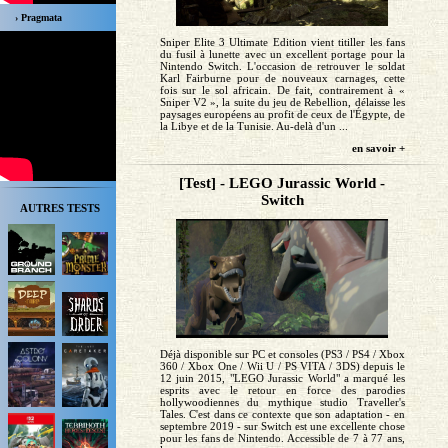
› Pragmata
Sniper Elite 3 Ultimate Edition vient titiller les fans
du fusil à lunette avec un excellent portage pour la
Nintendo Switch. L'occasion de retrouver le soldat
Karl Fairburne pour de nouveaux carnages, cette
fois sur le sol africain. De fait, contrairement à «
Sniper V2 », la suite du jeu de Rebellion, délaisse les
paysages européens au profit de ceux de l'Égypte, de
la Libye et de la Tunisie. Au-delà d'un ...
en savoir +
[Test] - LEGO Jurassic World -
Switch
AUTRES TESTS
Déjà disponible sur PC et consoles (PS3 / PS4 / Xbox
360 / Xbox One / Wii U / PS VITA / 3DS) depuis le
12 juin 2015, "LEGO Jurassic World" a marqué les
esprits avec le retour en force des parodies
hollywoodiennes du mythique studio Traveller's
Tales. C'est dans ce contexte que son adaptation - en
septembre 2019 - sur Switch est une excellente chose
pour les fans de Nintendo. Accessible de 7 à 77 ans,