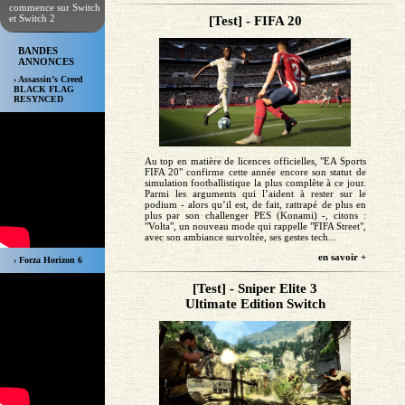
commence sur Switch
et Switch 2
[Test] - FIFA 20
BANDES
ANNONCES
› Assassin’s Creed
BLACK FLAG
RESYNCED
Au top en matière de licences officielles, "EA Sports
FIFA 20" confirme cette année encore son statut de
simulation footballistique la plus complète à ce jour.
Parmi les arguments qui l’aident à rester sur le
podium - alors qu’il est, de fait, rattrapé de plus en
plus par son challenger PES (Konami) -, citons :
"Volta", un nouveau mode qui rappelle "FIFA Street",
avec son ambiance survoltée, ses gestes tech...
en savoir +
› Forza Horizon 6
[Test] - Sniper Elite 3
Ultimate Edition Switch