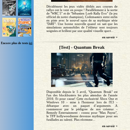
Décidément les jeux vidéo dédiés aux courses de
rallye ont le vent en poupe ! Parallèlement à la sortie
de "WRC 5" et de "Sébastien Loeb Rally Evo" (le jeu
officiel de notre champion), Codemasters entre enfin
en piste avec le nouvel opus de sa mythique série
"DiRT". Une bonne nouvelle quand on sait que les
simulations automobiles de l’éditeur sont toujours
soignées et brillent par une qualité visuelle spect...
en savoir +
Encore plus de tests
ici
[Test] - Quantum Break
Disponible depuis le 5 avril, "Quantum Break" est
l'un des blockbusters les plus attendus de l'année
2016. Et pour cause! Cette exclusivité Xbox One et
Windows 10 - mise à l'honneur lors de l'E3 -
débarque avec un paquet d’arguments. A
commencer par le pédigree de son créateur -
Remedy Entertainment - connu pour "Max Payne",
le TFP hollywoodienne devenue mythique pour ses
fusillades au ralenti. Plus récemme...
en savoir +