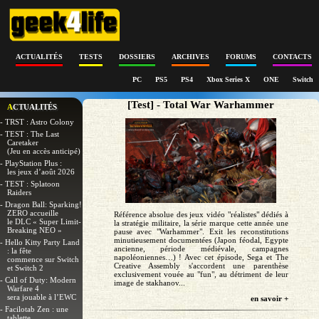
ACTUALITÉS
TESTS
DOSSIERS
ARCHIVES
FORUMS
CONTACTS
PC
PS5
PS4
Xbox Series X
ONE
Switch
[Test] - Total War Warhammer
ACTUALITÉS
- TRST : Astro Colony
- TEST : The Last
Caretaker
(Jeu en accès anticipé)
- PlayStation Plus :
les jeux d’août 2026
- TEST : Splatoon
Raiders
- Dragon Ball: Sparking!
ZERO accueille
Référence absolue des jeux vidéo "réalistes" dédiés à
le DLC « Super Limit-
la stratégie militaire, la série marque cette année une
Breaking NEO »
pause avec "Warhammer". Exit les reconstitutions
minutieusement documentées (Japon féodal, Egypte
- Hello Kitty Party Land
ancienne, période médiévale, campagnes
: la fête
napoléoniennes…) ! Avec cet épisode, Sega et The
commence sur Switch
Creative Assembly s'accordent une parenthèse
et Switch 2
exclusivement vouée au "fun", au détriment de leur
- Call of Duty: Modern
image de stakhanov...
Warfare 4
sera jouable à l’EWC
en savoir +
- Facilotab Zen : une
tablette