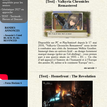
[Test] - Valkyria Chronicles
simplifiée pour les
Remastered
seniors
- Généatique 2027 en
approche
- TEST : Terrinoth :
Heroes of Descent
BANDES
ANNONCES
› Assassin’s Creed
BLACK FLAG
RESYNCED
Disponible sur PC et PlayStation4 depuis le 17 mai
2016, "Valkyria Chronicles Remastered" nous invite
à combattre aux côtés du lieutenant Welkin Gunther.
Immergé dans un univers fictif - au design fortement
marqué manga (grâce au Cel-shiding) - vous prenez
part à une guerre située en 1935 « EC ». Un clin
d’œil appuyé à l’histoire de l’humanité et à l’Europe
des années 30, même si le continent 'Europa" est i...
en savoir +
[Test] - Homefront : The Revolution
› Forza Horizon 6