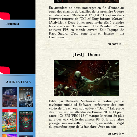
En attendant de nous immerger en fin d'année au
cœur des champs de batailles de la première Guerre
mondiale avec "Battlefield 1” (EA / Dice) ou dans
l'univers futuriste de "Call of Duty Infinite Warfare"
(Activision), Deep Silver nous invite dès à prendre
› Pragmata
les armes avec "Homefront : The Revolution", son
nouveau FPS en monde ouvert. Exit l'équipe de
Kaos Studio. C’est, cette fois, en interne - via
Dambuster ...
en savoir +
[Test] - Doom
AUTRES TESTS
Édité par Bethesda Softworks et réalisé par le
mythique studio id Software- précurseur des jeux
vidéo de tirs en vue subjective - "Doom" fait partie
des titres les plus attendus de l'année 2016. Et pour
cause ! Ce FPS "PEGI 18+" marque le retour du plus
gore des jeux vidéo des années 90. Si le titre laisse
présager une nouvelle production, en réalité il s'agit
du quatrième opus de la franchise. Avec un côté...
en savoir +